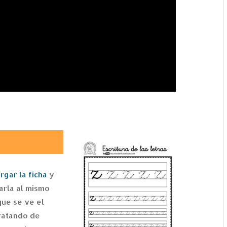
a
rgar la ficha
y
arla al mismo
que se ve el
tratando de