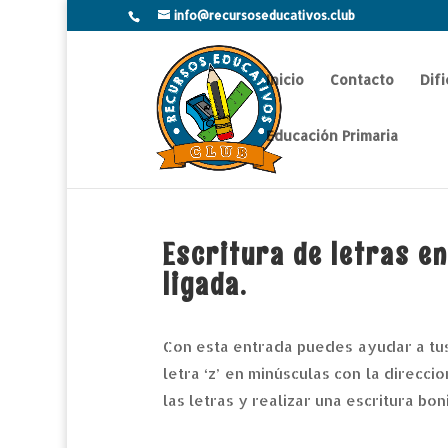
info@recursoseducativos.club
Inicio
Contacto
Dif
Educación Primaria
Escritura de letras e
ligada.
Con esta entrada puedes ayudar a tus 
letra ‘z’ en minúsculas con la direcc
las letras y realizar una escritura boni