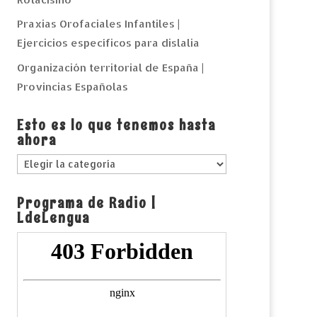
Praxias Orofaciales Infantiles |
Ejercicios específicos para dislalia
Organización territorial de España |
Provincias Españolas
Esto es lo que tenemos hasta
ahora
Esto
es
Programa de Radio |
lo
LdeLengua
que
tenemos
hasta
ahora