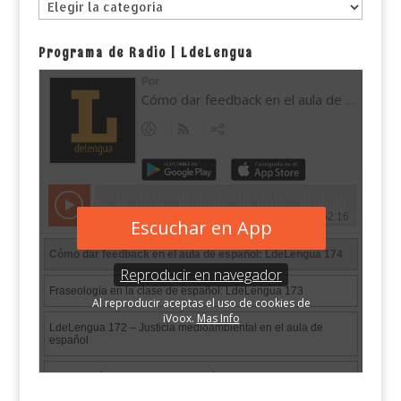
Esto
es
Programa de Radio | LdeLengua
lo
que
tenemos
hasta
ahora